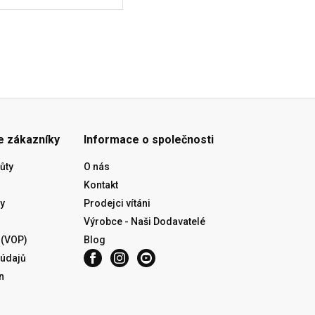
e zákazníky
Informace o společnosti
ůty
O nás
Kontakt
y
Prodejci vítáni
Výrobce - Naši Dodavatelé
 (VOP)
Blog
 údajů
n