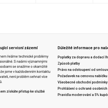
ující servisní zázemí
Důležité informace pro naš
ýmem řešíme technické problémy
Poplatky za dopravu a dodací lh
esionálně. S našimi významnými
Způsob platby
ásobami se snažíme o okamžité
Právo na odstoupení od smlouv
tože jsme v každodenním kontaktu
Požadavek na cenovou nabídku
vateli, není problém sehnat více
ů.
Všeobecné obchodní podmínky
Prohlášení o ochraně osobních
sem získáte přístup ke službě
Pravidla moderování a 5% kupó