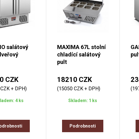
 salátový
MAXIMA 67L stolní
GA
dveřový
chladící salátový
pul
pult
0 CZK
18210 CZK
23
 CZK + DPH)
(15050 CZK + DPH)
(19
ladem: 4 ks
Skladem: 1 ks
odrobnosti
Podrobnosti