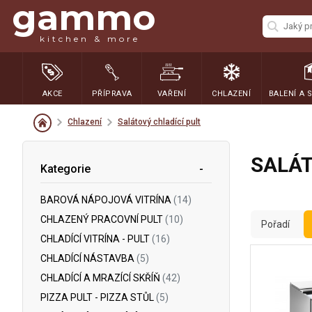
gammo
kitchen & more
AKCE
PŘÍPRAVA
VAŘENÍ
CHLAZENÍ
BALENÍ A 
Chlazení
Salátový chladící pult
SALÁT
Kategorie
BAROVÁ NÁPOJOVÁ VITRÍNA
(14)
CHLAZENÝ PRACOVNÍ PULT
(10)
Pořadí
CHLADÍCÍ VITRÍNA - PULT
(16)
CHLADÍCÍ NÁSTAVBA
(5)
CHLADÍCÍ A MRAZÍCÍ SKŘÍŇ
(42)
PIZZA PULT - PIZZA STŮL
(5)