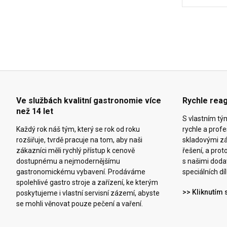
Ve službách kvalitní gastronomie více
Rychle reag
než 14 let
S vlastním t
Každý rok náš tým, který se rok od roku
rychle a prof
rozšiřuje, tvrdě pracuje na tom, aby naši
skladovými z
zákazníci měli rychlý přístup k cenově
řešení, a pro
dostupnému a nejmodernějšímu
s našimi doda
gastronomickému vybavení. Prodáváme
speciálních díl
spolehlivé gastro stroje a zařízení, ke kterým
>> Kliknutím 
poskytujeme i vlastní servisní zázemí, abyste
se mohli věnovat pouze pečení a vaření.